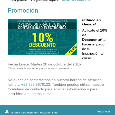
Promoción:
Público en
General
:
Aplícate el
10%
de
Descuento*
al
hacer el pago
de tu
Inscripción al
curso.
Fecha Limite: Martes 20 de octubre del 2015
*No acumulable con otras promociones ni descuentos
No dudes en contactarnos en nuestro horario de atención,
llama al
+52 686 5676123
. También puedes utilizar nuestro
formulario de contacto para solicitar información o para
inscribirte a nuestros cursos.
Vista Web
Versión para imprimir
|
Mapa del sitio