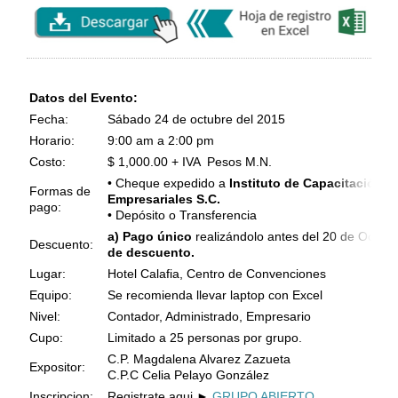
Datos del Evento:
Fecha:
Sábado 24 de octubre del 2015
Horario:
9:00 am a 2:00 pm
Costo:
$ 1,000.00 + IVA Pesos M.N.
• Cheque expedido a
Instituto de Capacitación
y
Formas de
Empresariales S.C.
pago:
• Depósito o Transferencia
a) Pago único
realizándolo antes del 20 de Octubr
Descuento:
de descuento.
Lugar:
Hotel Calafia, Centro de Convenciones
Equipo:
Se recomienda llevar laptop con Excel
Nivel:
Contador, Administrado, Empresario
Cupo:
Limitado a 25 personas por grupo.
C.P. Magdalena Alvarez Zazueta
Expositor:
C.P.C Celia Pelayo González
Inscripcion:
Registrate aqui
►
GRUPO ABIERTO