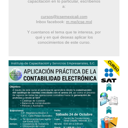
capacitación en lo particular, escríbenos
a:
cursos@icsemexicali.com
Inbox facebook:
m.me/icse.mxl
Y cuentanos el tema que te interesa, por
qué y en qué deseas aplicar los
conocimientos de este curso.