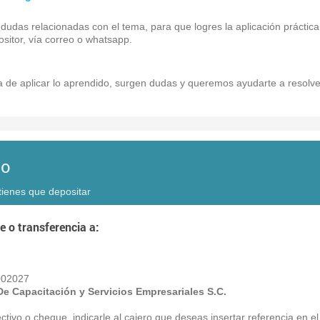
dudas relacionadas con el tema, para que logres la aplicación práctica
sitor, vía correo o whatsapp.
de aplicar lo aprendido, surgen dudas y queremos ayudarte a resolve
do
tienes que depositar
e o transferencia a:
002027
 De Capacitación y Servicios Empresariales
S.C.
ctivo o cheque, indicarle al cajero que deseas insertar referencia en e