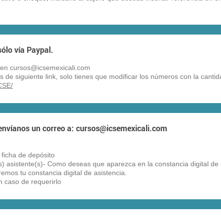
sólo vía Paypal.
go en cursos@icsemexicali.com
es de siguiente link, solo tienes que modificar los números con la canti
SE/​
envíanos un correo a:
cursos@icsemexicali.com
ficha de depósito
) asistente(s)- Como deseas que aparezca en la constancia digital de 
remos tu constancia digital de asistencia.
n caso de requerirlo