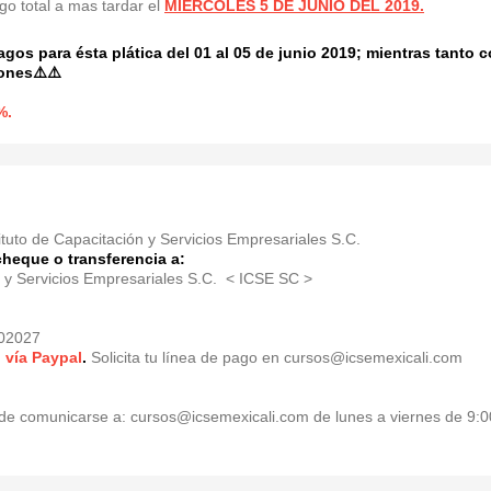
go total a mas tardar el
MIÉRCOLES 5 DE JUNIO DEL 2019.
pagos para ésta plática del 01 al 05 de junio 2019; mientras tanto 
iones⚠️⚠️
%.
ituto de Capacitación y Servicios Empresariales S.C.
cheque o transferencia a:
n y Servicios Empresariales S.C. < ICSE SC >
02027
 vía Paypal
.
Solicita tu línea de pago en cursos@icsemexicali.com
de comunicarse a: cursos@icsemexicali.com de lunes a viernes de 9:00