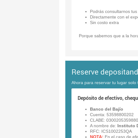
Podrás consultarnos tus 
Directamente con el expo
Sin costo extra
Porque sabemos que a la hora 
Reserve depositan
Ahora para reservar tu lugar solo 
Depósito de efectivo, chequ
Banco del Bajío
Cuenta: 53598800202
CLABE: 030020535988
A nombre de:
Instituto
RFC: ICS1002253QA
NOTA:
En el caso de efe