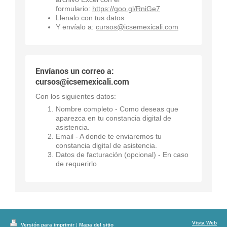
formulario:
https://goo.gl/RniGe7
Llenalo con tus datos
Y envíalo a:
cursos@icsemexicali.com
Envíanos un correo a:
cursos@icsemexicali.com
Con los siguientes datos:
Nombre completo - Como deseas que
aparezca en tu constancia digital de
asistencia.
Email - A donde te enviaremos tu
constancia digital de asistencia.
Datos de facturación (opcional) - En caso
de requerirlo
Vista Web
Versión para imprimir
|
Mapa del sitio