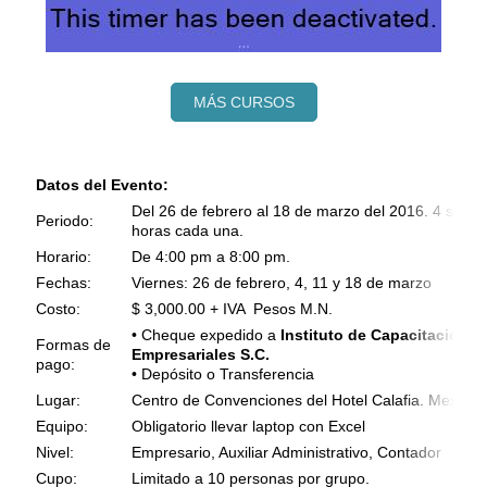
MÁS CURSOS
Datos del Evento:
Del 26 de febrero al 18 de marzo del 2016.
4 sesio
Periodo:
horas cada una.
Horario:
De 4:00 pm a 8:00 pm.
Fechas:
Viernes: 26 de febrero, 4, 11 y 18 de marzo
Costo:
$ 3,000.00 + IVA Pesos M.N.
• Cheque expedido a
Instituto de Capacitación
y
Formas de
Empresariales S.C.
pago:
• Depósito o Transferencia
Lugar:
Centro de Convenciones del Hotel Calafia. Mexicali,
Equipo:
Obligatorio llevar laptop con Excel
Nivel:
Empresario, Auxiliar Administrativo, Contador
Cupo:
Limitado a 10 personas por grupo.