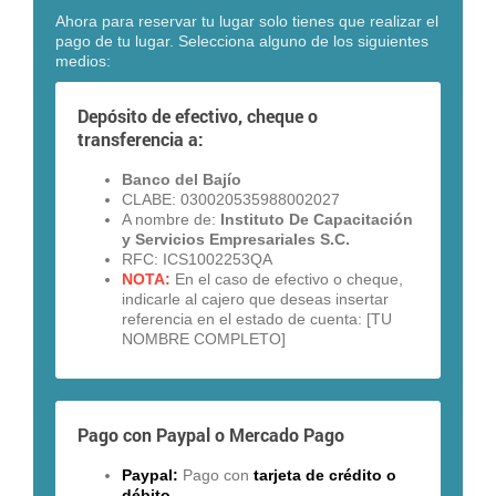
Ahora para reservar tu lugar solo tienes que realizar el
pago de tu lugar. Selecciona alguno de los siguientes
medios:
Depósito de efectivo, cheque o
transferencia a:
Banco del Bajío
CLABE: 030020535988002027
A nombre de:
Instituto De Capacitación
y Servicios Empresariales
S.C.
RFC: ICS1002253QA
NOTA:
En el caso de efectivo o cheque,
indicarle al cajero que deseas insertar
referencia en el estado de cuenta: [TU
NOMBRE COMPLETO]
Pago con Paypal o Mercado Pago
Paypal:
Pago con
tarjeta de crédito o
débito
.