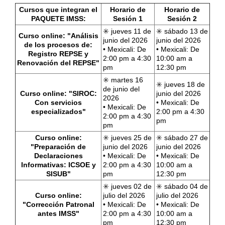
Cursos que integran el
Horario de
Horario de
PAQUETE IMSS:
Sesión 1
Sesión 2
✳️ jueves 11 de
✳️ sábado 13 de
Curso online: "Análisis
junio del 2026
junio del 2026
de los procesos de:
• Mexicali: De
•
Mexicali: De
Registro REPSE y
2:00 pm a 4:30
10:00 am a
Renovación del REPSE"
pm
12:30 pm
✳️ martes 16
✳️ jueves 18 de
de junio del
Curso online: "SIROC:
junio del 2026
2026
Con servicios
•
Mexicali: De
•
Mexicali: De
especializados"
2:00 pm a 4:30
2:00 pm a 4:30
pm
pm
Curso online:
✳️ jueves 25 de
✳️ sábado 27 de
"Preparación de
junio del 2026
junio del 2026
Declaraciones
•
Mexicali: De
•
Mexicali: De
Informativas: ICSOE y
2:00 pm a 4:30
10:00 am a
SISUB"
pm
12:30 pm
✳️ jueves 02 de
✳️ sábado 04 de
Curso online:
julio del 2026
julio del 2026
"Corrección Patronal
•
Mexicali: De
•
Mexicali: De
antes IMSS"
2:00 pm a 4:30
10:00 am a
pm
12:30 pm