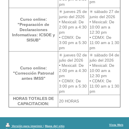
pm
pm
✳️ jueves 25 de
✳️ sábado 27 de
junio del 2026
junio del 2026
Curso online:
•
Mexicali: De
•
Mexicali: De
"Preparación de
2:00 pm a 4:30
10:00 am a
Declaraciones
pm
12:30 pm
Informativas: ICSOE y
•
CDMX: De
•
CDMX: De
SISUB"
3:00 pm a 5:30
11:00 am a 1:30
pm
pm
✳️ jueves 02 de
✳️ sábado 04 de
julio del 2026
julio del 2026
•
Mexicali: De
•
Mexicali: De
Curso online:
2:00 pm a 4:30
10:00 am a
"Corrección Patronal
pm
12:30 pm
antes IMSS"
•
CDMX: De
•
CDMX: De
3:00 pm a 5:30
11:00 am a 1:30
pm
pm
HORAS TOTALES DE
20 HORAS
CAPACITACION:
Vista Web
Versión para imprimir
|
Mapa del sitio