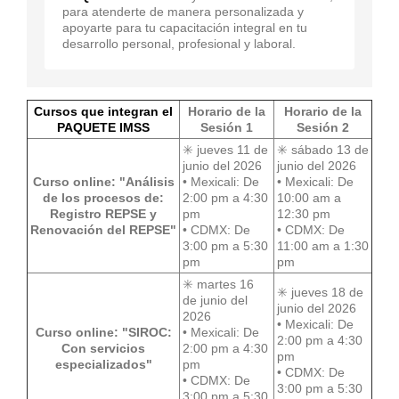
para atenderte de manera personalizada y
apoyarte para tu capacitación integral en tu
desarrollo personal, profesional y laboral.
Cursos que integran el
Horario de la
Horario de la
PAQUETE IMSS
Sesión 1
Sesión 2
✳️ jueves 11 de
✳️ sábado 13 de
junio del 2026
junio del 2026
Curso online: "Análisis
• Mexicali: De
•
Mexicali: De
de los procesos de:
2:00 pm a 4:30
10:00 am a
Registro REPSE y
pm
12:30 pm
Renovación del REPSE"
•
CDMX: De
•
CDMX: De
3:00 pm a 5:30
11:00 am a 1:30
pm
pm
✳️ martes 16
✳️ jueves 18 de
de junio del
junio del 2026
2026
•
Mexicali: De
Curso online: "SIROC:
•
Mexicali: De
2:00 pm a 4:30
Con servicios
2:00 pm a 4:30
pm
especializados"
pm
•
CDMX: De
•
CDMX: De
3:00 pm a 5:30
3:00 pm a 5:30