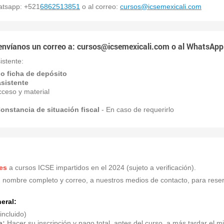
hatsapp: +521
6862513851
o al correo:
cursos@icsemexicali.com
envíanos un correo a:
cursos@icsemexicali.com
o al WhatsApp
istente:
o ficha de depósito
sistente
cceso y material
onstancia de situación fiscal
- En caso de requerirlo
es
a cursos ICSE impartidos en el 2024 (sujeto a verificación).
 nombre completo y correo, a nuestros medios de contacto, para reserv
eral:
incluido)
a:
Hacer su inscripción y pago total, antes del curso, a más tardar el 