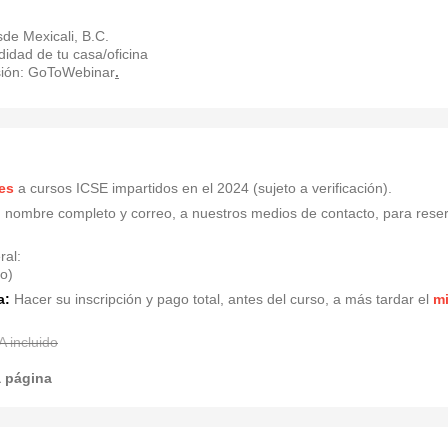
de Mexicali, B.C.
idad de tu casa/oficina
sión: GoToWebinar
.
es
a cursos ICSE impartidos en el 2024 (sujeto a verificación).
 nombre completo y correo, a nuestros medios de contacto, para reserv
ral:
do)
a:
Hacer su inscripción y pago total, antes del curso, a más tardar el
mi
 incluido
a página