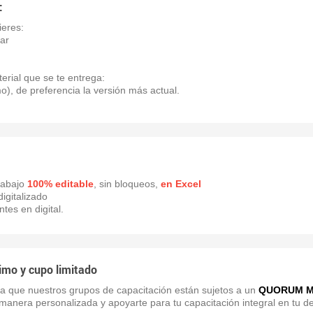
:
ieres:
lar
terial que se te entrega:
), de preferencia la versión más actual.
rabajo
100% editable
, sin bloqueos,
en Excel
igitalizado
tes en digital.
imo y cupo limitado
a que nuestros grupos de capacitación están sujetos a un
QUORUM M
manera personalizada y apoyarte para tu capacitación integral en tu de