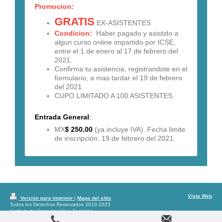
Promocion:
GRATIS
EX-ASISTENTES
Condicion:
Haber pagado y asistido a
algun curso online impartido por ICSE,
entre el 1 de enero al 17 de febrero del
2021.
Confirma tu asistencia, registrandote en el
formulario, a mas tardar el 19 de febrero
del 2021
CUPO LIMITADO A 100 ASISTENTES.
Entrada General
:
MX
$ 250.00
(ya incluye IVA). Fecha limite
de inscripción: 19 de febrero del 2021.
Vista Web
Versión para imprimir
|
Mapa del sitio
Todos los Derechos Reservados 2010-2023
Instituto de Capacitación y Servicios
Empresariales, S.C. Mexicali, Baja California;