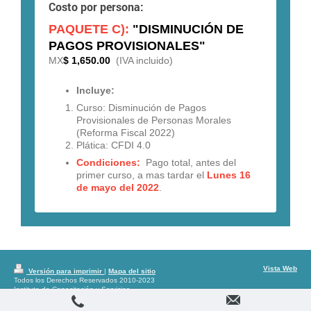
Costo por persona:
PAQUETE C):
"DISMINUCIÓN DE
PAGOS PROVISIONALES"
MX
$ 1,650.00
(IVA incluido)
Incluye:
Curso: Disminución de Pagos
Provisionales de Personas Morales
(Reforma Fiscal 2022)
Plática: CFDI 4.0
Condiciones:
Pago total, antes del
primer curso, a mas tardar el
Lunes 16
de mayo del 2022
.
Vista Web
Versión para imprimir
|
Mapa del sitio
Todos los Derechos Reservados 2010-2023
Instituto de Capacitación y Servicios
Empresariales, S.C. Mexicali, Baja California;
México.